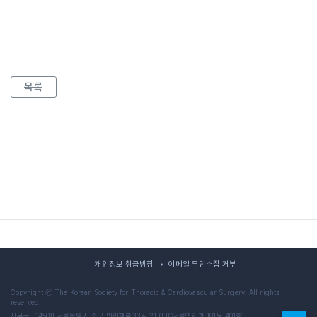
목록
개인정보 취급방침
이메일 무단수집 거부
Copyright ⓒ The Korean Society for Thoracic & Cardiovascular Surgery. All rights
reserved.
사무국 [04501] 서울특별시 중구 만리재로33길 21 (LIG서울역리가 101동 401호)