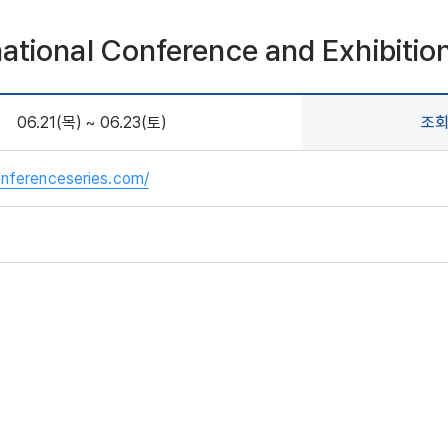
national Conference and Exhibitio
06.21(목) ~ 06.23(토)
조
onferenceseries.com/