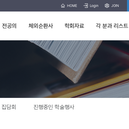
HOME
Login
JOIN
전공의
체외순환사
학회자료
각 분과 리스트
집담회
진행중인 학술행사