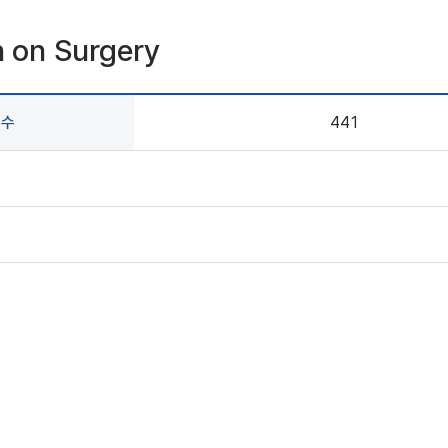
n on Surgery
회수
441