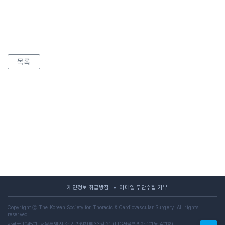
목록
개인정보 취급방침
이메일 무단수집 거부
Copyright ⓒ The Korean Society for Thoracic & Cardiovascular Surgery. All rights
reserved.
사무국 [04501] 서울특별시 중구 만리재로33길 21 (LIG서울역리가 101동 401호)