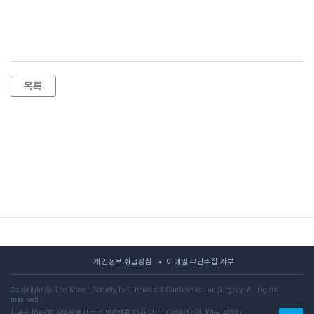
목록
개인정보 취급방침
이메일 무단수집 거부
Copyright ⓒ The Korean Society for Thoracic & Cardiovascular Surgery. All rights
reserved.
사무국 [04501] 서울특별시 중구 만리재로33길 21 (LIG서울역리가 101동 401호)