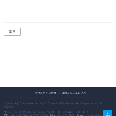
목록
개인정보 취급방침
이메일 무단수집 거부
Copyright ⓒ The Korean Society for Thoracic & Cardiovascular Surgery. All rights
reserved.
사무국 [04501] 서울특별시 중구 만리재로33길 21 (LIG서울역리가 101동 401호)
TEL :
02-3482-7869 / 010-3934-7869
FAX :
02-3482-7868
E-mail :
society@ktcs.or.kr