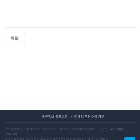
목록
개인정보 취급방침
이메일 무단수집 거부
Copyright ⓒ The Korean Society for Thoracic & Cardiovascular Surgery. All rights
reserved.
사무국 [04501] 서울특별시 중구 만리재로33길 21 (LIG서울역리가 101동 401호)