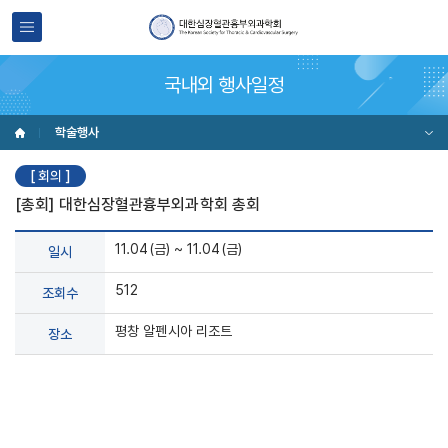
국내외 행사일정
학술행사
[ 회의 ]
[총회] 대한심장혈관흉부외과학회 총회
11.04(금) ~ 11.04(금)
일시
512
조회수
평창 알펜시아 리조트
장소