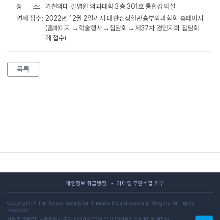
장 소:
가천의대 길병원 의과대학 3층 301호 통합강의실
연제 접수:
2022년 12월 2일까지 대한심장혈관흉부외과학회 홈페이지
(홈페이지
→
학술행사
→
집담회
→
제37차 경인지회 집담회
에 접수)
목록
개인정보 취급방침
이메일 무단수집 거부
Copyright ⓒ The Korean Society for Thoracic & Cardiovascular Surgery. All rights
reserved.
사무국 [04501] 서울특별시 중구 만리재로33길 21 (LIG서울역리가 101동 401호)