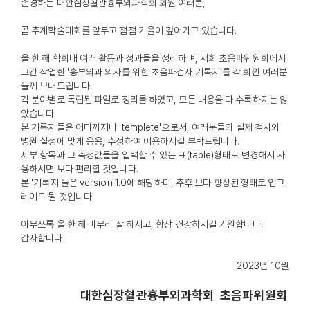
존경하는 대한심장혈관흉부외과학회 회원 여러분,
곧 추계학술대회를 앞두고 점점 가을이 깊어가고 있습니다.
올 한 해 학회내 여러 활동과 성과들을 정리하며, 저희 초음파위원회에서
그간 작업한 '흉부외과 의사를 위한 초음파검사 기록지'를 각 회원 여러분
들께 보내드립니다.
각 분야별로 독립된 파일로 정리를 하였고, 모든 내용을 다 수록하지는 않
았습니다.
본 기록지들은 어디까지나 'templete'으로서, 여러분들의 실제 검사와
병원 실정에 맞게 응용, 수정하여 이용하시길 부탁드립니다.
세부 항목과 그 측정값들을 입력할 수 있는 표(table)형태로 변경해서 사
용하시면 보다 편리할 것입니다.
본 '기록지'들은 version 1.0에 해당하며, 추후 보다 향상된 형태로 업그
레이드 될 것입니다.
아무쪼록 올 한 해 마무리 잘 하시고, 항상 건강하시길 기원합니다.
감사합니다.
2023년 10월
대한심장혈관흉부외과학회
초음파위원회