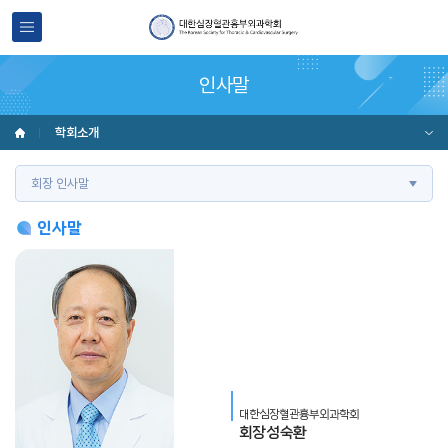
인사말
학회소개
회장 인사말
인사말
대한심장혈관흉부외과학회
회장 성숙환