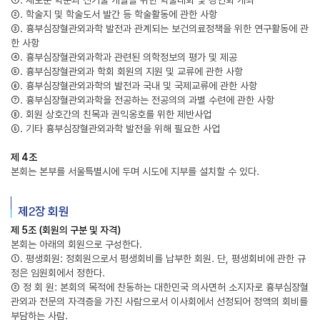
①. 새로운 학문과 신기술 개발을 위한 학술대회 및 강연회 개최
②. 학술지 및 학술도서 발간 등 학술활동에 관한 사항
③. 흉부심장혈관외과학 발전과 관계되는 보건의료정책을 위한 연구활동에 관
한 사항
④. 흉부심장혈관외과학과 관련된 의학정보의 평가 및 제공
⑤. 흉부심장혈관외과 학회 회원의 지원 및 교류에 관한 사항
⑥. 흉부심장혈관외과학의 발전과 국내 및 국제교류에 관한 사항
⑦. 흉부심장혈관외과학을 전공하는 전공의의 과별 수련에 관한 사항
⑧. 회원 상호간의 친목과 권익옹호를 위한 제반사업
⑨. 기타 흉부심장혈관외과학 발전을 위해 필요한 사업
제 4조
본회는 본부를 서울특별시에 두며 시도에 지부를 설치할 수 있다.
제2장 회원
제 5조 (회원의 구분 및 자격)
본회는 아래의 회원으로 구성한다.
①. 평생회원: 정회원으로서 평생회비를 납부한 회원. 단, 평생회비에 관한 규
정은 임원회에서 정한다.
② 정 회 원: 본회의 목적에 찬동하는 대한민국 의사면허 소지자로 흉부심장혈
관외과 전문의 자격증을 가진 사람으로서 이사회에서 선정되어 정액의 회비를
부담하는 사람.