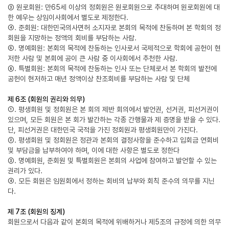
③ 원로회원: 만65세 이상의 정회원은 원로회원으로 추대하며 원로회원에 대
한 예우는 상임이사회에서 별도로 제정한다.
④. 준회원: 대한민국의사면허 소지자로 본회의 목적에 찬동하며 본 학회의 정
회원을 지망하는 정액의 회비를 부담하는 사람.
⑤. 명예회원: 본회의 목적에 찬동하는 인사로서 국제적으로 학회에 공헌이 현
저한 사람 및 본회에 공이 큰 사람 중 이사회에서 추천한 사람.
⑥. 특별회원: 본회의 목적에 찬동하는 인사 또는 단체로서 본 학회의 발전에
공헌이 현저하고 매년 정액이상 찬조회비를 부담하는 사람 및 단체
제 6조 (회원의 권리와 의무)
①. 평생회원 및 정회원은 본 회의 제반 회의에서 발언권, 선거권, 피선거권이
있으며, 모든 회원은 본 회가 발간하는 각종 간행물과 제 증명을 받을 수 있다.
단, 피선거권은 대한민국 국적을 가진 정회원과 평생회원만이 가진다.
②. 평생회원 및 정회원은 정관과 본회의 결정사항을 준수하고 입회금 연회비
및 부담금을 납부하여야 하며, 이에 대한 사항은 별도로 정한다
③. 명예회원, 준회원 및 특별회원은 본회의 사업에 참여하고 발언할 수 있는
권리가 있다.
④. 모든 회원은 임원회에서 정하는 회비의 납부와 회칙 준수의 의무를 지닌
다.
제 7조 (회원의 징계)
회원으로서 다음과 같이 본회의 목적에 위배하거나 제5조의 규정에 의한 의무