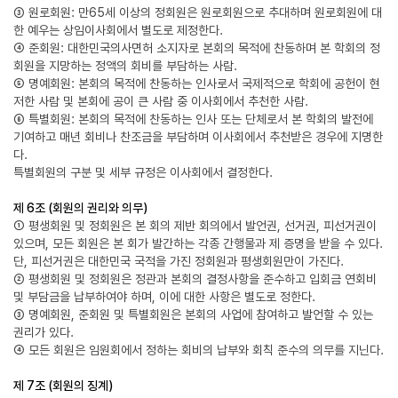
③ 원로회원: 만65세 이상의 정회원은 원로회원으로 추대하며 원로회원에 대
한 예우는 상임이사회에서 별도로 제정한다.
④ 준회원: 대한민국의사면허 소지자로 본회의 목적에 찬동하며 본 학회의 정
회원을 지망하는 정액의 회비를 부담하는 사람.
⑤ 명예회원: 본회의 목적에 찬동하는 인사로서 국제적으로 학회에 공헌이 현
저한 사람 및 본회에 공이 큰 사람 중 이사회에서 추천한 사람.
⑥ 특별회원: 본회의 목적에 찬동하는 인사 또는 단체로서 본 학회의 발전에
기여하고 매년 회비나 찬조금을 부담하며 이사회에서 추천받은 경우에 지명한
다.
특별회원의 구분 및 세부 규정은 이사회에서 결정한다.
제 6조 (회원의 권리와 의무)
① 평생회원 및 정회원은 본 회의 제반 회의에서 발언권, 선거권, 피선거권이
있으며, 모든 회원은 본 회가 발간하는 각종 간행물과 제 증명을 받을 수 있다.
단, 피선거권은 대한민국 국적을 가진 정회원과 평생회원만이 가진다.
② 평생회원 및 정회원은 정관과 본회의 결정사항을 준수하고 입회금 연회비
및 부담금을 납부하여야 하며, 이에 대한 사항은 별도로 정한다.
③ 명예회원, 준회원 및 특별회원은 본회의 사업에 참여하고 발언할 수 있는
권리가 있다.
④ 모든 회원은 임원회에서 정하는 회비의 납부와 회칙 준수의 의무를 지닌다.
제 7조 (회원의 징계)