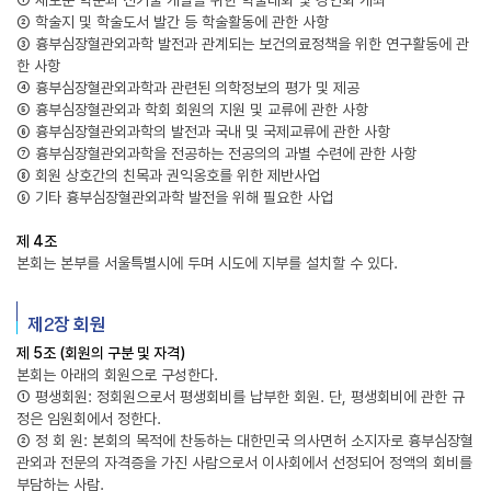
① 새로운 학문과 신기술 개발을 위한 학술대회 및 강연회 개최
② 학술지 및 학술도서 발간 등 학술활동에 관한 사항
③ 흉부심장혈관외과학 발전과 관계되는 보건의료정책을 위한 연구활동에 관
한 사항
④ 흉부심장혈관외과학과 관련된 의학정보의 평가 및 제공
⑤ 흉부심장혈관외과 학회 회원의 지원 및 교류에 관한 사항
⑥ 흉부심장혈관외과학의 발전과 국내 및 국제교류에 관한 사항
⑦ 흉부심장혈관외과학을 전공하는 전공의의 과별 수련에 관한 사항
⑧ 회원 상호간의 친목과 권익옹호를 위한 제반사업
⑨ 기타 흉부심장혈관외과학 발전을 위해 필요한 사업
제 4조
본회는 본부를 서울특별시에 두며 시도에 지부를 설치할 수 있다.
제2장 회원
제 5조 (회원의 구분 및 자격)
본회는 아래의 회원으로 구성한다.
① 평생회원: 정회원으로서 평생회비를 납부한 회원. 단, 평생회비에 관한 규
정은 임원회에서 정한다.
② 정 회 원: 본회의 목적에 찬동하는 대한민국 의사면허 소지자로 흉부심장혈
관외과 전문의 자격증을 가진 사람으로서 이사회에서 선정되어 정액의 회비를
부담하는 사람.