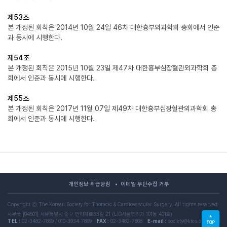
제53조
본 개정된 회칙은 2014년 10월 24일 46차 대한흉부외과학회 총회에서 인준
과 동시에 시행한다.
제54조
본 개정된 회칙은 2015년 10월 23일 제47차 대한흉부심장혈관외과학회 총
회에서 인준과 동시에 시행한다.
제55조
본 개정된 회칙은 2017년 11월 07일 제49차 대한흉부심장혈관외과학회 총
회에서 인준과 동시에 시행한다.
개인정보 취급방침
이메일 무단수집 거부
Copyright ⓒ The Korean Society for Thoracic & Cardiovascular Surgery. All rights reserved.
사무국 [04501] 서울특별시 중구 만리재로33길 21 (LIG서울역리가 101동 401호)
TEL :
02-3482-7869 / 010-3934-7869
FAX :
02-3482-7868
E-mail :
society@ktcs.or.kr