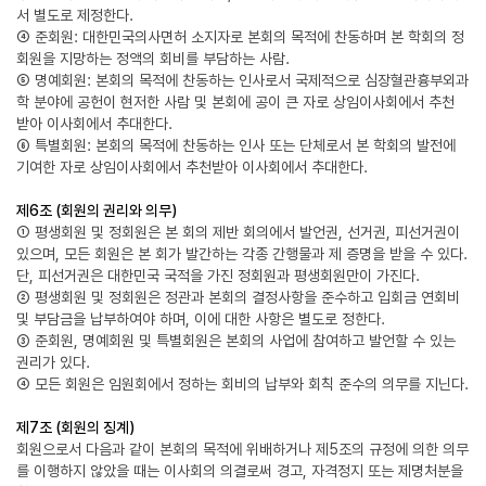
서 별도로 제정한다.
④ 준회원: 대한민국의사면허 소지자로 본회의 목적에 찬동하며 본 학회의 정
회원을 지망하는 정액의 회비를 부담하는 사람.
⑤ 명예회원: 본회의 목적에 찬동하는 인사로서 국제적으로 심장혈관흉부외과
학 분야에 공헌이 현저한 사람 및 본회에 공이 큰 자로 상임이사회에서 추천
받아 이사회에서 추대한다.
⑥ 특별회원: 본회의 목적에 찬동하는 인사 또는 단체로서 본 학회의 발전에
기여한 자로 상임이사회에서 추천받아 이사회에서 추대한다.
제6조 (회원의 권리와 의무)
① 평생회원 및 정회원은 본 회의 제반 회의에서 발언권, 선거권, 피선거권이
있으며, 모든 회원은 본 회가 발간하는 각종 간행물과 제 증명을 받을 수 있다.
단, 피선거권은 대한민국 국적을 가진 정회원과 평생회원만이 가진다.
② 평생회원 및 정회원은 정관과 본회의 결정사항을 준수하고 입회금 연회비
및 부담금을 납부하여야 하며, 이에 대한 사항은 별도로 정한다.
③ 준회원, 명예회원 및 특별회원은 본회의 사업에 참여하고 발언할 수 있는
권리가 있다.
④ 모든 회원은 임원회에서 정하는 회비의 납부와 회칙 준수의 의무를 지닌다.
제7조 (회원의 징계)
회원으로서 다음과 같이 본회의 목적에 위배하거나 제5조의 규정에 의한 의무
를 이행하지 않았을 때는 이사회의 의결로써 경고, 자격정지 또는 제명처분을