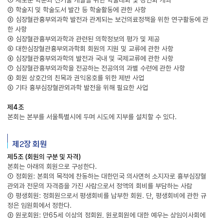
① 새로운 학문과 신기술 개발을 위한 학술대회 및 강연회 개최
② 학술지 및 학술도서 발간 등 학술활동에 관한 사항
③ 심장혈관흉부외과학 발전과 관계되는 보건의료정책을 위한 연구활동에 관
한 사항
④ 심장혈관흉부외과학과 관련된 의학정보의 평가 및 제공
⑤ 대한심장혈관흉부외과학회 회원의 지원 및 교류에 관한 사항
⑥ 심장혈관흉부외과학의 발전과 국내 및 국제교류에 관한 사항
⑦ 심장혈관흉부외과학을 전공하는 전공의의 과별 수련에 관한 사항
⑧ 회원 상호간의 친목과 권익옹호를 위한 제반 사업
⑨ 기타 흉부심장혈관외과학 발전을 위해 필요한 사업
제4조
본회는 본부를 서울특별시에 두며 시도에 지부를 설치할 수 있다.
제2장 회원
제5조 (회원의 구분 및 자격)
본회는 아래의 회원으로 구성한다.
① 정회원: 본회의 목적에 찬동하는 대한민국 의사면허 소지자로 흉부심장혈
관외과 전문의 자격증을 가진 사람으로서 정액의 회비를 부담하는 사람
② 평생회원: 정회원으로서 평생회비를 납부한 회원. 단, 평생회비에 관한 규
정은 임원회에서 정한다.
③ 원로회원: 만65세 이상의 정회원, 원로회원에 대한 예우는 상임이사회에